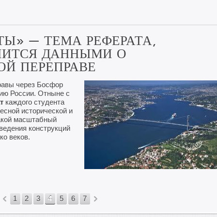
Ы» — ТЕМА РЕФЕРАТА,
НИТСЯ ДАННЫМИ О
ОЙ ПЕРЕПРАВЕ
равы через Босфор
ию России. Отныне с
т
каждого студента
ресной исторической и
акой масштабный
зведения конструкций
ко веков.
1
2
3
4
5
6
7
«
»