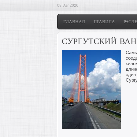
08. Авг 2026
ГЛАВНАЯ
ПРАВИЛА
РАСЧ
СУРГУТСКИЙ ВА
Самы
соеди
кило
длин
один
Сург