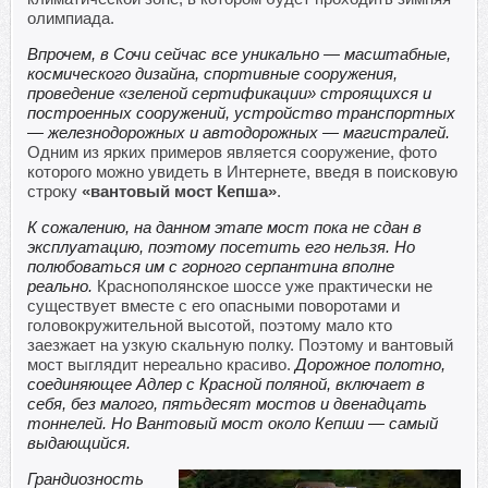
олимпиада.
Впрочем, в Сочи сейчас все уникально — масштабные,
космического дизайна, спортивные сооружения,
проведение «зеленой сертификации» строящихся и
построенных сооружений, устройство транспортных
— железнодорожных и автодорожных — магистралей.
Одним из ярких примеров является сооружение, фото
которого можно увидеть в Интернете, введя в поисковую
строку
«
вантовый мост Кепша»
.
К сожалению, на данном этапе мост пока не сдан в
эксплуатацию, поэтому посетить его нельзя. Но
полюбоваться им с горного серпантина вполне
реально.
Краснополянское шоссе уже практически не
существует вместе с его опасными поворотами и
головокружительной высотой, поэтому мало кто
заезжает на узкую скальную полку. Поэтому и вантовый
мост выглядит нереально красиво.
Дорожное полотно,
соединяющее Адлер с Красной поляной, включает в
себя, без малого, пятьдесят мостов и двенадцать
тоннелей. Но Вантовый мост около Кепши — самый
выдающийся.
Грандиозность