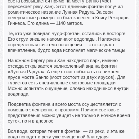
света возвышается прямо на мосту Банпо (мост
пересекает реку Хан). Этот длинный фонтан получил
романтическое название Лунная Радуга. За свои
невероятные размеры он был занесен в Книгу Рекордов
Гиннеса. Его длина — 1140 метров.
Те, кто уже повидал чудо-фонтан, остались в восторге.
Его струи внешне напоминают водопады. Налажена
определенная система освещения — это создает
впечатление, будто вода исполняет магические танцы.
На южном берегу реки Хан находится парк, именно
отсюда открывается великолепный вид на фонтан
«Лунная Радуга». А еще стоит побывать на нижнем
ярусе моста Банпо (мост состоит из двух ярусов). Для
туристов есть специальные смотровые площадки.
Можно испытать ощущение, словно находишься внутри
водопада.
Подсветка фонтана и всего моста осуществляется с
помощью электронных программ. Причем световые
представления можно увидеть не только в ночное время
суток, но и в дневное.
Вся вода, которая течет в фонтан, — из реки, и эта же
вода попадет в реку уже очищенной благодаря