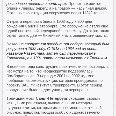
разводного пролета и пяти арок.
Пролет находится
ближе к левому берегу, а на правом — насыпная дамба.
Стальные конструкции сооружения весят 11242 тонны.
Открыта переправа была в 1903 году к 200 дню
рождения Санкт-Петербурга. Это сооружение стало еще
одной постоянной переправой через Неву. До этого таких
было только две — Литейный и Благовещенский мосты.
Название сооружения походит от собора, который был
разрушен в 1932 году. С 1918 по 1934 год он носил
название Равенства, затем был переименован в
Кировский, а в 1991 опять стал называться Троицким.
В военные годы конструкция практически не пострадала,
несмотря на то, что неоднократно подвергалась
бомбардировке. В период с 2001 по 2002 год мост
пребывал на реконструкции, которая проводилась по
проекту ЗАО «Институт Стройпроект». В этот период
сооружение было недоступно для переправы.
Троицкий мост Санкт-Петербург
украшает своими
изящными решетками, выполненными методом
чугунного литья, которые имеют немного аскетичный
рисунок, представляющий особую художественную