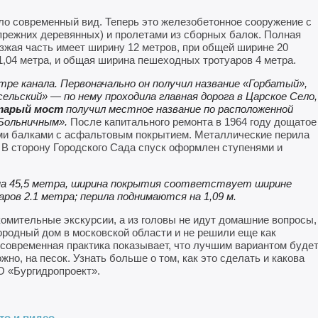
ло современный вид. Теперь это железобетонное сооружение с
прежних деревянных) и пролетами из сборных балок. Полная
езжая часть имеет ширину 12 метров, при общей ширине 20
1,04 метра, и общая ширина пешеходных тротуаров 4 метра.
ре канала. Первоначально он получил название «Горбатый»,
ельский» — по нему проходила главная дорога в Царское Село,
старый мост
получил местное название по расположенной
«Больничным».
После капитального ремонта в 1964 году дощатое
и балками с асфальтовым покрытием. Металлические перила
 В сторону Городского Сада спуск оформлен ступенями и
на 45,5 метра, ширина покрытия соответствует ширине
ров 2.1 метра; перила поднимаются на 1,09 м.
комительные экскурсии, а из головы не идут домашние вопросы,
городный дом в московской области и не решили еще как
 современная практика показывает, что лучшим вариантом буде
жно, на песок. Узнать больше о том, как это сделать и какова
О «Бургидропроект».
то и видео