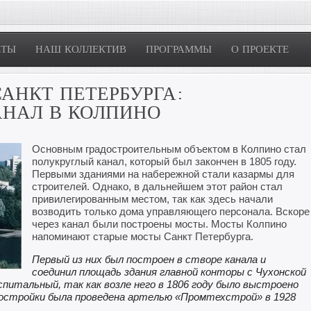
ЕТЫ
НАШ КОЛЛЕКТИВ
ПРОГРАММЫ
О ПРОЕКТЕ
АНКТ ПЕТЕРБУРГА:
АНАЛ В КОЛПИНО
Основным градостроительным объектом в Колпино стал
полукруглый канал, который был закончен в 1805 году.
Первыми зданиями на набережной стали казармы для
строителей. Однако, в дальнейшем этот район стал
привилегированным местом, так как здесь начали
возводить только дома управляющего персонала. Вскоре
через канал были построены мосты. Мосты Колпино
напоминают старые мосты Санкт Петербурга.
Первый из них был построен в створе канала и
соединил площадь здания главной конторы с Чухонской
оспитальный, так как возле него в 1806 году было выстроено
постройки была проведена артелью «Промтехстрой» в 1928