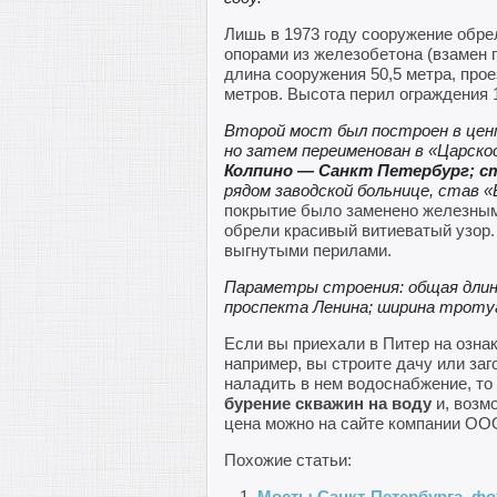
Лишь в 1973 году сооружение обре
опорами из железобетона (взамен 
длина сооружения 50,5 метра, про
метров. Высота перил ограждения 
Второй мост был построен в цент
но затем переименован в «Царскос
Колпино — Санкт Петербург; 
рядом заводской больнице, став 
покрытие было заменено железным
обрели красивый витиеватый узор.
выгнутыми перилами.
Параметры строения: общая дли
проспекта Ленина; ширина тротуа
Если вы приехали в Питер на озна
например, вы строите дачу или за
наладить в нем водоснабжение, то
бурение скважин на воду
и, возмо
цена можно на сайте компании ОО
Похожие статьи:
Мосты Санкт-Петербурга, фо