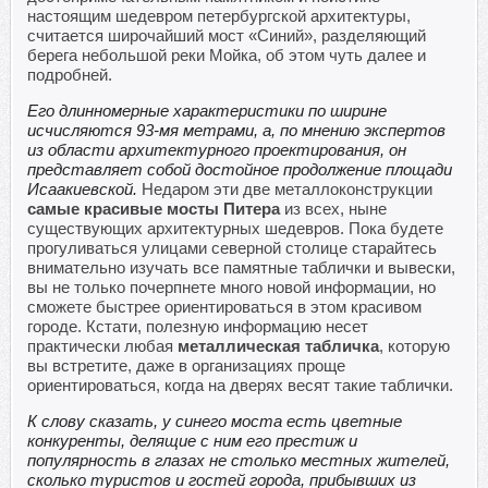
настоящим шедевром петербургской архитектуры,
считается широчайший мост «Синий», разделяющий
берега небольшой реки Мойка, об этом чуть далее и
подробней.
Его длинномерные характеристики по ширине
исчисляются 93-мя метрами, а, по мнению экспертов
из области архитектурного проектирования, он
представляет собой достойное продолжение площади
Исаакиевской.
Недаром эти две металлоконструкции
самые красивые мосты Питера
из всех, ныне
существующих архитектурных шедевров. Пока будете
прогуливаться улицами северной столице старайтесь
внимательно изучать все памятные таблички и вывески,
вы не только почерпнете много новой информации, но
сможете быстрее ориентироваться в этом красивом
городе. Кстати, полезную информацию несет
практически любая
металлическая табличка
, которую
вы встретите, даже в организациях проще
ориентироваться, когда на дверях весят такие таблички.
К слову сказать, у синего моста есть цветные
конкуренты, делящие с ним его престиж и
популярность в глазах не столько местных жителей,
сколько туристов и гостей города, прибывших из