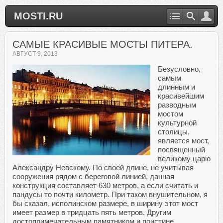
MOSTI.RU
САМЫЕ КРАСИВЫЕ МОСТЫ ПИТЕРА.
АВГУСТ 9, 2013
Безусловно,
самым
длинным и
красивейшим
разводным
мостом
культурной
столицы,
является мост,
посвященный
великому царю
Александру Невскому. По своей длине, не учитывая
сооружения рядом с береговой линией, данная
конструкция составляет 630 метров, а если считать и
пандусы то почти километр. При таком внушительном, я
бы сказал, исполинском размере, в ширину этот мост
имеет размер в тридцать пять метров. Другим
достопримечательным памятником и поистине