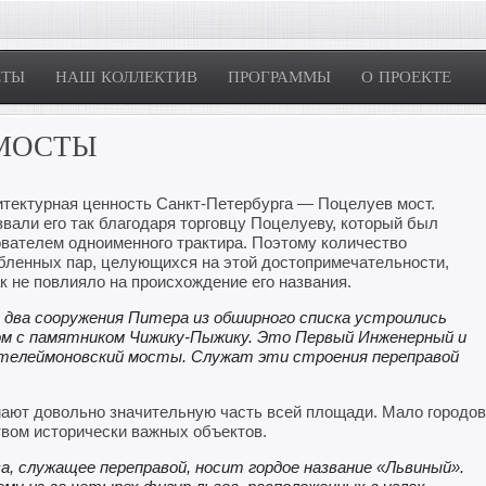
ЕТЫ
НАШ КОЛЛЕКТИВ
ПРОГРАММЫ
О ПРОЕКТЕ
 МОСТЫ
тектурная ценность Санкт-Петербурга — Поцелуев мост.
вали его так благодаря торговцу Поцелуеву, который был
вателем одноименного трактира. Поэтому количество
бленных пар, целующихся на этой достопримечательности,
к не повлияло на происхождение его названия.
 два сооружения Питера из обширного списка устроились
ом с памятником Чижику-Пыжику. Это Первый Инженерный и
телеймоновский мосты. Служат эти строения переправой
ают довольно значительную часть всей площади. Мало городов
твом исторически важных объектов.
а, служащее переправой, носит гордое название «Львиный».