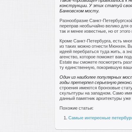
Такое «прозвище» привязалось к н
конструкции. У этих статуй своя
Банковском мосту.
Разнообразие Санкт-Петербургской
переправ необычайно велико для од
так и менее известные, но от этого
Кроме Санкт-Петербурга, есть мног
из таких можно отнести Мюнхен. В
идеей перебраться туда жить, а зна
агенство, которое поможет вам подо
Estate вы сможете посмотреть ра
ту единственную, покорившую ваш
Один из наиболее популярных мос
годы претерпел серьезную рекон
строения имеются бронзовые стату
скульптуры на западном. Само имя
данный памятник архитектуры уже 
Похожие статьи:
Самые интересные петербур