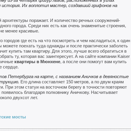
ему из-за четырех фигур львов, расположенных в углах
 история. Их воплотил мастер, создавший грифонов на
 архитектуры поражает. И количество речных сооружений-
ного города. Среди них есть как очень знаменитые строения,
 не менее красивые.
о городов где есть на что посмотреть и чем насладиться, к один
ы можете поехать туда однажды и после практически заболеть
чит купить там квартиру. Для этого, лучше всего обратиться в
брать ту, которая вас заинтересует. А на сайте компании Kaiser
зличные
квартиры в Мюнхене
, а после они помогут вам купить
е сердце.
тов Петербурга на карте, с названием Аничков в девяностые
струкцию.
Его длина составляет 150 метров, а по двум краям
и. При этом статуи на восточном берегу в точности повторяют
 появилось благодаря полковнику Аничкову. Насчитывает
около двухсот лет.
гские мосты