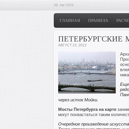
08. Авг 2026
ГЛАВНАЯ
ПРАВИЛА
РАСЧ
ПЕТЕРБУРГСКИЕ
АВГУСТ 23, 2013
Архи
Проз
осно
влю
ника
Еще
ряд
Пан
через исток Мойки.
Мосты Петербурга на карте
заним
могут похвастаться таким количес
Очередное произведение искусств