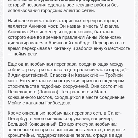
который позволил сделать все текущие работы без
использования городских электро сетей.
Наиболее известной из старинных переправ города
является Аничков мост. Он назван в честь Михаила
Аничкова. Это инженер и подполковник, батальон
которого еще во времена правления Анны Иоанновны
дислоцировался в Аничковой слободе. Переправа в то
время перекрывала Фонтанку и заболоченную местность
— пойму реки.
Еще одна необычная переправа, соединяющая между
собой стразу три острова в центральной части города(1-
й Адмиралтейский, Спасский и Казанский) — Тройной
мост. Его уникальная конструкция признана шедевром
строительства подобных сооружений. Она состоит из
Пешеходного (Ложного), Театрального и Мало-
конюшенного мостов, сходящихся в месте соединение
Мойки с каналом Грибоедова.
Кроме описанных необычных переправ есть в Санкт-
Петербурге много мелких сооружений, например,
Большой Конюшенный. Его архитектура необычна:
золоченые фонари на высоких постаментах, фигурные
кронштейны, поддерживающие перила, ограда в виде