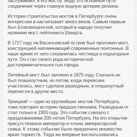
заслуживают и его мосты. Ведь это основные пути
соединения через главную водную артерию региона.
История строительства мостов в Петербурге очень
интересная и насчитывает много веков. Самым первым
был Благовещенский, который в народе получил
название мост лейтенанта Шмидта.
В 1727 году на Васильевский остров был проложен мост,
конструкцией напоминающий современные понтонные. В
наше время от него сохранилась лестница и подъездные
пути. Он стал своего рода исторической
достопримечательностью города.
Литейный мост был заложен в 1875 году. Сначала он
был плашкоутным, но потом, когда перевозки
участились, мост сделали разводным, а плашкоутный
перенесли в другое место.
Троицкий — один из крупнейших мостов Петербурга,
тоже повторил историю предшественника. Разводным от
стал только в 1903 году. Это событие совпало с
празднованиями 200-летия Петербурга. На его открытии
присутствовали император и члены императорской
семьи. К этому событию было приурочено множество
ярких торжеств. Тогда же впервые воспользовались