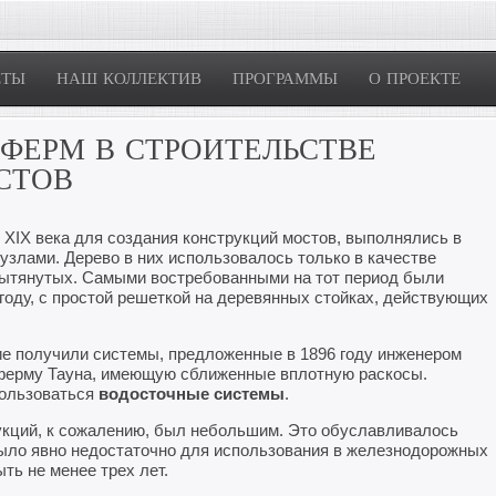
ЕТЫ
НАШ КОЛЛЕКТИВ
ПРОГРАММЫ
О ПРОЕКТЕ
ФЕРМ В СТРОИТЕЛЬСТВЕ
СТОВ
 XIX века для создания конструкций мостов, выполнялись в
узлами. Дерево в них использовалось только в качестве
вытянутых. Самыми востребованными на тот период были
году, с простой решеткой на деревянных стойках, действующих
е получили системы, предложенные в 1896 году инженером
ферму Тауна, имеющую сближенные вплотную раскосы.
пользоваться
водосточные системы
.
укций, к сожалению, был небольшим. Это обуславливалось
было явно недостаточно для использования в железнодорожных
ть не менее трех лет.