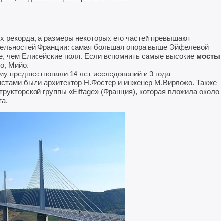
х рекорда, а размеры некоторых его частей превышают
тельностей Франции: самая большая опора выше Эйфелевой
е, чем Елисейские поля. Если вспомнить самые высокие
мосты
но, Мийо.
ому предшествовали 14 лет исследований и 3 года
истами были архитектор Н.Фостер и инженер М.Вирложо. Также
рукторской группы «Eiffage» (Франция), которая вложила около
та.