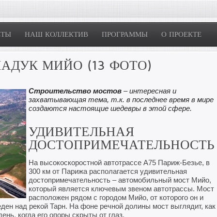
ЕТЫ
НАШ КОЛЛЕКТИВ
ПРОГРАММЫ
О ПРОЕКТЕ
АДУК МИЙО (13 ФОТО)
Строительство мостов
– интересная и
захватывающая тема, т.к. в последнее время в мире
создаются настоящие шедевры в этой сфере.
УДИВИТЕЛЬНАЯ
ДОСТОПРИМЕЧАТЕЛЬНОСТЬ
На высокоскоростной автотрассе А75 Париж-Безье, в
300 км от Парижа располагается удивительная
достопримечательность – автомобильный мост Мийо,
который является ключевым звеном автотрассы. Мост
расположен рядом с городом Мийо, от которого он и
ден над рекой Тарн. На фоне речной долины мост выглядит, как
ень, когда его опоры скрыты от глаз.