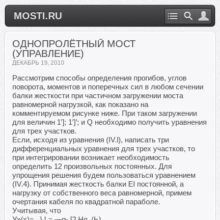
MOSTI.RU
ОДНОПРОЛЁТНЫЙ МОСТ
(УПРАВЛЕНИЕ)
ДЕКАБРЬ 19, 2010
Рассмотрим способы определения прогибов, углов
поворота, моментов и поперечных сил в любом сечении
балки жесткости при частичном загружении моста
равномерной нагрузкой, как показано на
комментируемом рисунке ниже. При таком загружении
для величин 1′]; 1′]’; и Q необходимо получить уравнения
для трех участков.
Если, исходя из уравнения (IV.l), написать три
дифференциальных уравнения для трех участков, то
при интегрировании возникает необходимость
определить 12 произвольных постоянных. Для
упрощения решения будем пользоваться уравнением
(IV.4). Принимая жесткость балки ЕI постоянной, а
нагрузку от собственного веса равномерной, примем
очертания кабеля по квадратной параболе.
Учитывая, что
У»(х)= _}.L= —g- [2 Hg ,(Ь)