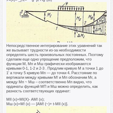
Непосредственное интегрирование этих уравнений так
же вызывает трудности из-за необходимости
определять шесть произвольных постоянных. Поэтому
сделаем еще одно упрощение предположим, что
функции М, Мп и Мш графически изображаются
кривыми 0-1, 1-2 и 2-3 . Продлим кривую М а точки 1 до
1′ а точку 5 кривую Мп — до точки 4. Расстояние по
вертикали между кривыми М! и Мп обозначим Mr, а
между Мп ~ Мш – соответственно Мп видно, что
ординаты функций МП и Мш можно определить, как
разность соответствующих ординат:
MII (x)=MI(X)- АМ! (х);
Мш (х)=М! (х) — [АМ! (~)+ t-MII (х)].