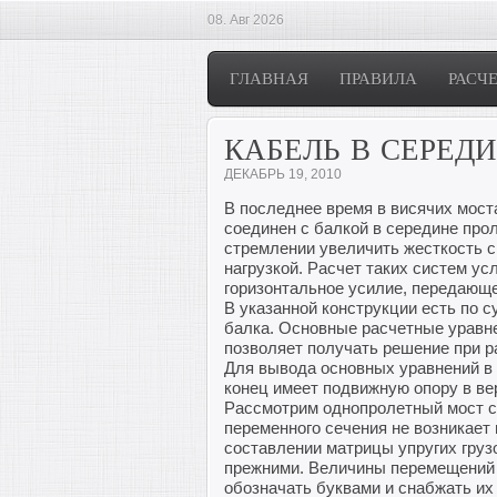
08. Авг 2026
ГЛАВНАЯ
ПРАВИЛА
РАСЧ
КАБЕЛЬ В СЕРЕД
ДЕКАБРЬ 19, 2010
В последнее время в висячих мост
соединен с балкой в середине про
стремлении увеличить жесткость 
нагрузкой. Расчет таких систем у
горизонтальное усилие, передающе
В указанной конструкции есть по 
балка. Основные расчетные уравн
позволяет получать решение при р
Для вывода основных уравнений в 
конец имеет подвижную опору в ве
Рассмотрим однопролетный мост с 
переменного сечения не возникает 
составлении матрицы упругих груз
прежними. Величины перемещений и
обозначать буквами и снабжать их