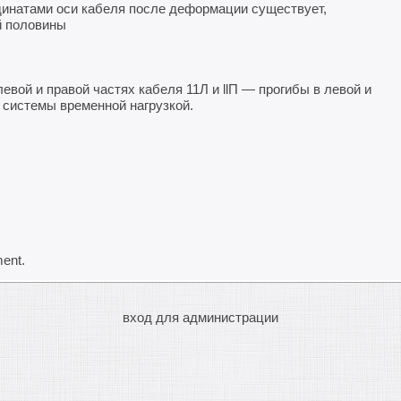
динатами оси кабеля после деформации существует,
й половины
левой и правой частях кабеля 11Л и llП — прогибы в левой и
 системы временной нагрузкой.
ent.
вход для администрации