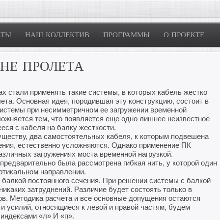
ЕТЫ
НАШ КОЛЛЕКТИВ
ПРОГРАММЫ
О ПРОЕКТЕ
ИНЕ ПРОЛЕТА
ах стали применять такие системы, в которых кабель жестко
лета. Основная идея, породившая эту конструкцию, состоит в
системы при несимметричном ее загружении временной
сложняется тем, что появляется еще одно лишнее неизвестное
еся с кабеля на балку жесткости.
существу, два самостоятельных кабеля, к которым подвешена
ения, естественно усложняются. Однако применение ПК
азличных загружениях моста временной нагрузкой.
предварительно была рассмотрена гибкая нить, у которой один
ртикальном направлении.
балкой постоянного сечения. При решении системы с балкой
никаких затруднений. Различие будет состоять только в
ов. Методика расчета и все основные допущения остаются
 усилий, относящиеся к левой и правой частям, будем
 индексами «л» И «п».