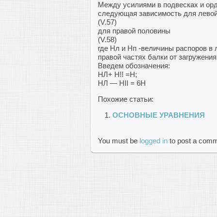
Между усилиями в подвесках и ор
следующая зависимость для лево
(V.57)
для правой половины
(V.58)
где Нл и Нп -величины распоров в 
правой частях балки от загружения
Введем обозначения:
НЛ+ Н!! =Н;
НЛ — НII = 6Н
Похожие статьи:
ОСНОВНЫЕ УРАВНЕНИЯ
You must be
logged in
to post a comm