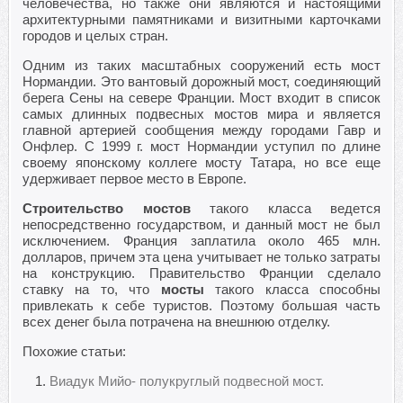
человечества, но также они являются и настоящими
архитектурными памятниками и визитными карточками
городов и целых стран.
Одним из таких масштабных сооружений есть мост
Нормандии. Это вантовый дорожный мост, соединяющий
берега Сены на севере Франции. Мост входит в список
самых длинных подвесных мостов мира и является
главной артерией сообщения между городами Гавр и
Онфлер. С 1999 г. мост Нормандии уступил по длине
своему японскому коллеге мосту Татара, но все еще
удерживает первое место в Европе.
Строительство мостов
такого класса ведется
непосредственно государством, и данный мост не был
исключением. Франция заплатила около 465 млн.
долларов, причем эта цена учитывает не только затраты
на конструкцию. Правительство Франции сделало
ставку на то, что
мосты
такого класса способны
привлекать к себе туристов. Поэтому большая часть
всех денег была потрачена на внешнюю отделку.
Похожие статьи:
Виадук Мийо- полукруглый подвесной мост.