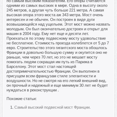
по самым высоким показателям. Его опоры считаются
одними из самых высоких в мире. Одна в высоту около
245 метров, а другая чуть больше 221 метра. А самая
высокая опора этого моста аж 343 метра. Мост очень
интересен и не обычен. Он построен в виде дуги
возвышающейся над ущельем. Этот мост можно назвать
молодым. Он был окончательно достроен и открыт для
машин в 2004 году. Ему нет еще и десяти лет.
Проехаться по этому подвесному мосту удовольствие
не бесплатное. Стоимость проезда колеблется от 5 до 7
евро. Строительство этого гигантского моста обошлось
Франции в довольно большую сумму и окупится оно не
раньше, чем через 70 лет, но это не мешает мосту
помогать людям сокращая им путь из Парижа в
Барселону. Этот мост стал настоящей
достопримечательностью Франции. Он выполнен в
присущем всем французам стиле элегантности и
воздушности. Но не смотря на его легкий внешний вид,
он прочный и надежный и еще минимум 30 лет не будет
нуждаться в реконструкции .
Похожие статьи:
Самый высокий подвесной мост Франции.