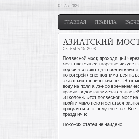
07. Авг 2026
ГЛАВНАЯ
ПРАВИЛА
РАСЧ
АЗИАТСКИЙ МОСТ
ОКТЯБРЬ 15, 2008
Подвесной мост, проходящий чере
мост настоящее творение искусства
пор был открыт для посетителей и
по которой легко подниматься на в
азиатский тропический лес. Этот 
воду на поля а уже со временем е
красивых достопримечательностей 
28 колонн. Этот подвесной мост на
пройти мимо него и остаться равн
прогуляться по нему еще раз. Все-
празднично.
Похожих статей не найдено